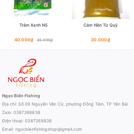
Trắm Xanh NS
Cám Nền Tứ Quý
40.000₫
30.000₫
45.000₫
Ngọc Biển Fishing
Địa chỉ: Số 09 Nguyễn Văn Cừ, phường Đồng Tâm, TP Yên Bái
Zalo:
0387268838
Điện thoại:
0387268838
Email:
ngocbienfishingshop@gmail.com