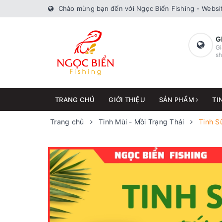
Chào mừng bạn đến với Ngọc Biển Fishing - Websit
G
Gi
sh
TRANG CHỦ
GIỚI THIỆU
SẢN PHẨM
TI
Trang chủ
Tinh Mùi - Mồi Trạng Thái
Tinh S