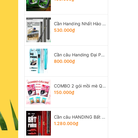
Cần Handing Nhất Hào bản Tổng Hợp
530.000₫
Cần câu Handing Đại Phong 5H
800.000₫
COMBO 2 gói mồi mè Quân Lữ + 3 gói Tổng hợp Tứ Quý
150.000₫
Cần câu HANDING Bất Phàm
1.280.000₫