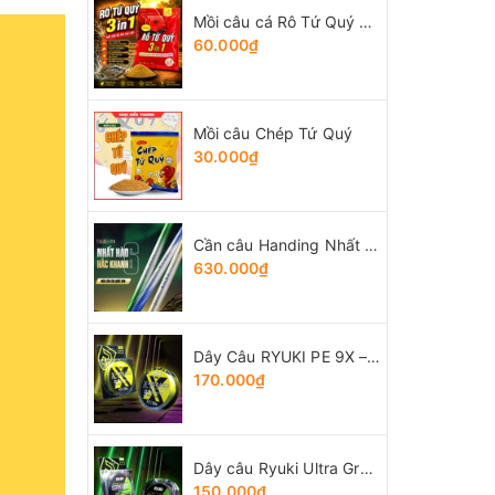
Mồi câu cá Rô Tứ Quý 3 trong 1
60.000₫
Mồi câu Chép Tứ Quý
30.000₫
Cần câu Handing Nhất Hào thế hệ 6
630.000₫
Dây Câu RYUKI PE 9X – Braid
170.000₫
Dây câu Ryuki Ultra Green
150.000₫