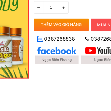
–
+
THÊM VÀO GIỎ HÀNG
MUA N
0387268838
038726
Ngọc Biển Fishing
Ngọc Biể