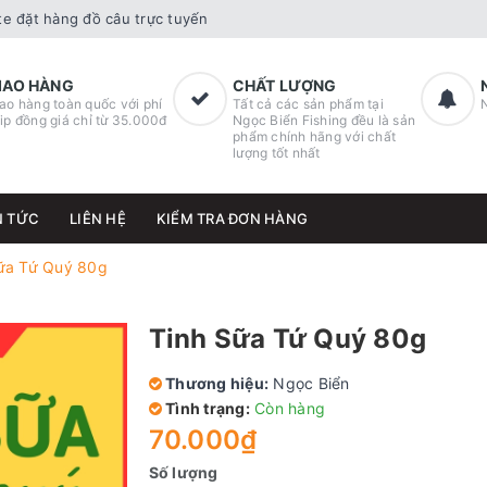
e đặt hàng đồ câu trực tuyến
IAO HÀNG
CHẤT LƯỢNG
ao hàng toàn quốc với phí
Tất cả các sản phẩm tại
ip đồng giá chỉ từ 35.000đ
Ngọc Biển Fishing đều là sản
phẩm chính hãng với chất
lượng tốt nhất
N TỨC
LIÊN HỆ
KIỂM TRA ĐƠN HÀNG
ữa Tứ Quý 80g
Tinh Sữa Tứ Quý 80g
Thương hiệu:
Ngọc Biển
Tình trạng:
Còn hàng
70.000₫
Số lượng