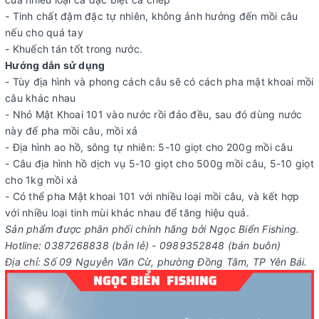
- Tinh chất đậm đặc tự nhiên, không ảnh hưởng đến mồi câu
nếu cho quá tay
- Khuếch tán tốt trong nước.
Hướng dẫn sử dụng
- Tùy địa hình và phong cách câu sẽ có cách pha mật khoai mồi
câu khác nhau
- Nhỏ Mật Khoai 101 vào nước rồi đảo đều, sau đó dùng nước
này để pha mồi câu, mồi xả
- Địa hình ao hồ, sông tự nhiên: 5-10 giọt cho 200g mồi câu
- Câu địa hình hồ dịch vụ 5-10 giọt cho 500g mồi câu, 5-10 giọt
cho 1kg mồi xả
- Có thể pha Mật khoai 101 với nhiều loại mồi câu, và kết hợp
với nhiều loại tinh mùi khác nhau để tăng hiệu quả.
Sản phẩm được phân phối chính hãng bởi Ngọc Biển Fishing.
Hotline: 0387268838 (bản lẻ) - 0989352848 (bán buôn)
Địa chỉ: Số 09 Nguyễn Văn Cừ, phường Đồng Tâm, TP Yên Bái.