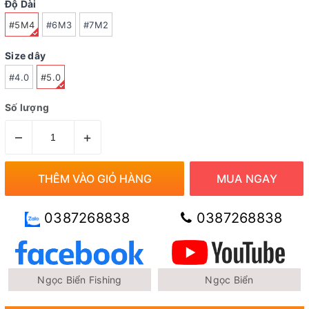
Độ Dài
#5M4
#6M3
#7M2
Size dây
#4.0
#5.0
Số lượng
–
+
THÊM VÀO GIỎ HÀNG
MUA NGAY
0387268838
0387268838
Ngọc Biển Fishing
Ngọc Biển