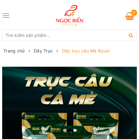
0
Toggle
navigation
Trang chủ
Dây Trục
Dây trục câu Mè Ryuki