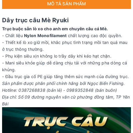
MÔ TẢ SẢN PHẨM
Dây trục câu Mè Ryuki
Trục buộc sẵn lò xo cho anh em chuyên câu cá Mè.
- Chất liệu
Nylon Monofilament
chất lượng cao độc quyền.
- Thiết kế lò xo giữ mồi, khắc phục tình trạng mồi tan quá mau
ở trục thông thường.
- Phụ kiện siêu xịn không lo trầy dây khi kéo hạt chặn.
- Mani siêu khỏe giúp dễ dàng chịu tải với những pha dòng cá
khủng.
- Đầu trục gia cố PE giúp tăng thêm sức mạnh của đường trục.
Sản phẩm được phân phối chính hãng bởi Ngọc Biển Fishing.
Hotline: 0387268838 (bản lẻ) - 0989352848 (bán buôn)
Địa chỉ: Số 09 đường nguyễn văn cừ phường đồng tâm, TP Yên
Bái