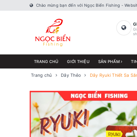
Chào mừng bạn đến với Ngọc Biển Fishing - Websit
G
Gi
sh
TRANG CHỦ
GIỚI THIỆU
SẢN PHẨM
TI
Trang chủ
Dây Thẻo
Dây Ryuki Thiết Sa S