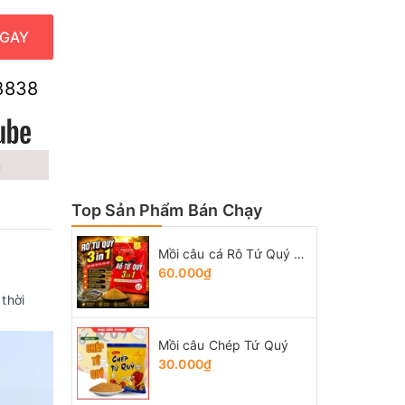
GAY
8838
n
Top Sản Phẩm Bán Chạy
Mồi câu cá Rô Tứ Quý 3 trong 1
60.000₫
thời
Mồi câu Chép Tứ Quý
30.000₫