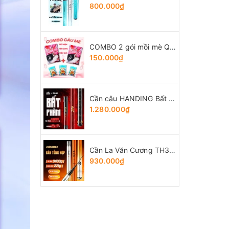
800.000₫
COMBO 2 gói mồi mè Quân Lữ + 3 gói Tổng hợp Tứ Quý
150.000₫
Cần câu HANDING Bất Phàm
1.280.000₫
Cần La Văn Cương TH3 bản Tổng Hợp
930.000₫