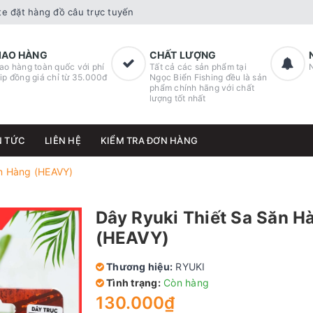
e đặt hàng đồ câu trực tuyến
IAO HÀNG
CHẤT LƯỢNG
ao hàng toàn quốc với phí
Tất cả các sản phẩm tại
ip đồng giá chỉ từ 35.000đ
Ngọc Biển Fishing đều là sản
phẩm chính hãng với chất
lượng tốt nhất
N TỨC
LIÊN HỆ
KIỂM TRA ĐƠN HÀNG
ăn Hàng (HEAVY)
Dây Ryuki Thiết Sa Săn H
(HEAVY)
Thương hiệu:
RYUKI
Tình trạng:
Còn hàng
130.000₫