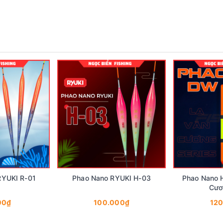
YUKI R-01
Phao Nano RYUKI H-03
Phao Nano 
Cươ
00₫
100.000₫
12