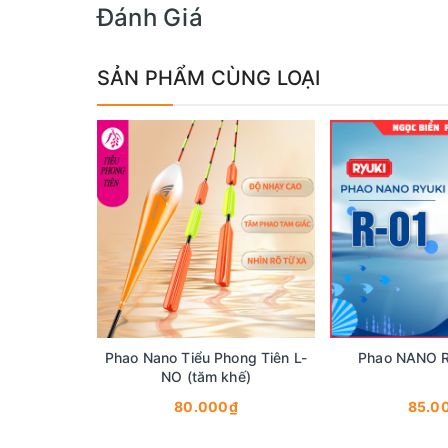
Đánh Giá
SẢN PHẨM CÙNG LOẠI
Phao Nano Tiểu Phong Tiên L-
Phao NANO R
NO (tăm khế)
80.000₫
85.0