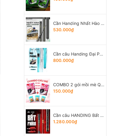
Cần Handing Nhất Hào bản Tổng Hợp
530.000₫
Cần câu Handing Đại Phong 5H
800.000₫
COMBO 2 gói mồi mè Quân Lữ + 3 gói Tổng hợp Tứ Quý
150.000₫
Cần câu HANDING Bất Phàm
1.280.000₫