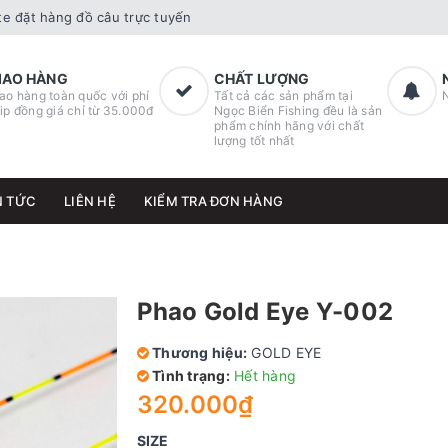
e đặt hàng đồ câu trực tuyến
IAO HÀNG
CHẤT LƯỢNG
ao hàng toàn quốc với phí
Tất cả các sản phẩm tại
ip đồng giá chỉ từ 35.000đ
Ngọc Biển Fishing đều là sản
phẩm chính hãng với chất
lượng tốt nhất
N TỨC
LIÊN HỆ
KIỂM TRA ĐƠN HÀNG
Phao Gold Eye Y-002
Thương hiệu:
GOLD EYE
Tình trạng:
Hết hàng
320.000₫
SIZE