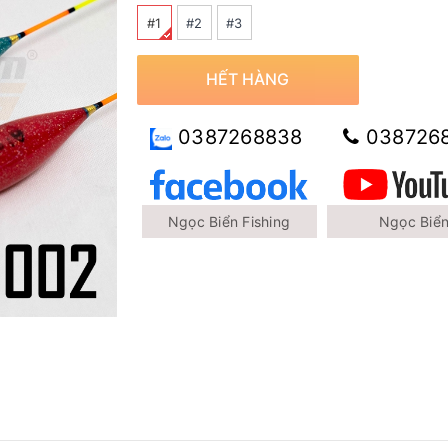
#1
#2
#3
HẾT HÀNG
0387268838
038726
Ngọc Biển Fishing
Ngọc Biể