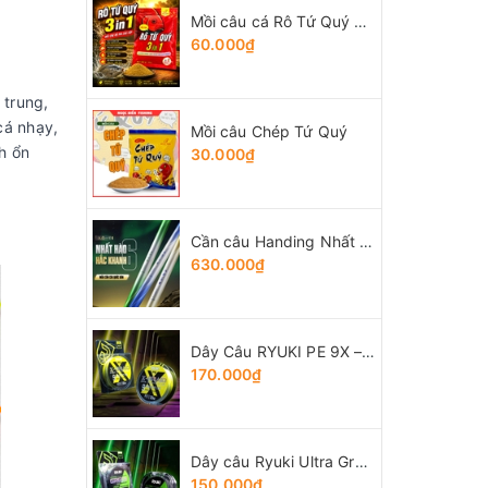
Mồi câu cá Rô Tứ Quý 3 trong 1
60.000₫
 trung,
cá nhạy,
Mồi câu Chép Tứ Quý
h ổn
30.000₫
Cần câu Handing Nhất Hào thế hệ 6
630.000₫
Dây Câu RYUKI PE 9X – Braid
170.000₫
Dây câu Ryuki Ultra Green
150.000₫