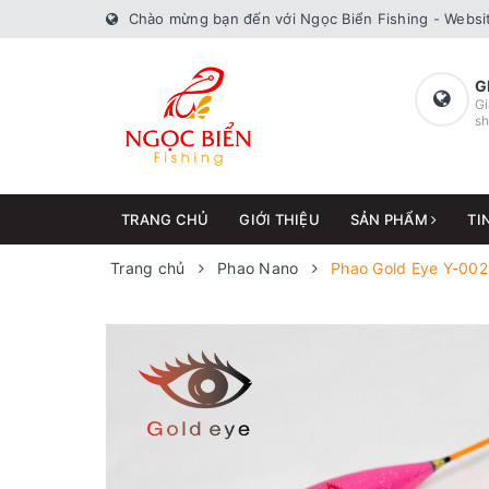
Chào mừng bạn đến với Ngọc Biển Fishing - Websit
G
Gi
sh
TRANG CHỦ
GIỚI THIỆU
SẢN PHẨM
TI
Trang chủ
Phao Nano
Phao Gold Eye Y-002