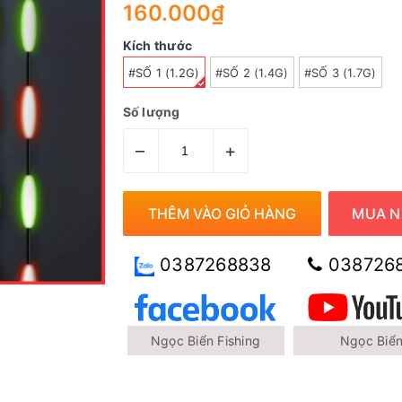
160.000₫
Kích thước
#SỐ 1 (1.2G)
#SỐ 2 (1.4G)
#SỐ 3 (1.7G)
Số lượng
–
+
THÊM VÀO GIỎ HÀNG
MUA N
0387268838
038726
Ngọc Biển Fishing
Ngọc Biể