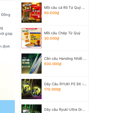
Mồi câu cá Rô Tứ Quý 3 trong 1
60.000₫
. Đồng
ng
Mồi câu Chép Tứ Quý
hời giúp
30.000₫
n định
Cần câu Handing Nhất Hào thế hệ 6
630.000₫
Dây Câu RYUKI PE 9X – Braid
170.000₫
Dây câu Ryuki Ultra Green