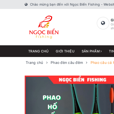
Chào mừng bạn đến với Ngọc Biển Fishing - Websit
G
Gi
sh
TRANG CHỦ
GIỚI THIỆU
SẢN PHẨM
TI
Trang chủ
Phao đèn câu đêm
Phao câu cá 