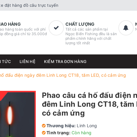
e đặt hàng đồ câu trực tuyến
IAO HÀNG
CHẤT LƯỢNG
ao hàng toàn quốc với phí
Tất cả các sản phẩm tại
ip đồng giá chỉ từ 35.000đ
Ngọc Biển Fishing đều là sản
phẩm chính hãng với chất
lượng tốt nhất
N TỨC
LIÊN HỆ
KIỂM TRA ĐƠN HÀNG
hố đấu điện ngày đêm Linh Long CT18, tăm LED, có cảm ứng
Phao câu cá hố đấu điện 
đêm Linh Long CT18, tăm 
có cảm ứng
Thương hiệu:
Linh Long
Tình trạng:
Còn hàng