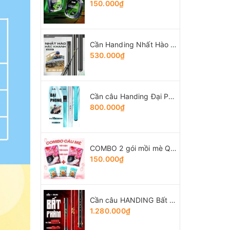
150.000₫
Cần Handing Nhất Hào bản Tổng Hợp
530.000₫
Cần câu Handing Đại Phong 5H
800.000₫
COMBO 2 gói mồi mè Quân Lữ + 3 gói Tổng hợp Tứ Quý
150.000₫
Cần câu HANDING Bất Phàm
1.280.000₫