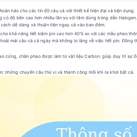
àn hảo cho các tín đồ câu cá với thiết kế hiện đại và tiện dụng.
 có độ bền cao hơn nhiều lần so với tăm dùng bóng dẫn Halogen
t cách dễ dàng và thuận tiện ngay cả vào ban đêm.
cho khả năng tiết kiệm pin cao hơn 40% so với các mẫu phao thô
 thoải mái câu cá cả ngày mà không lo lắng về việc hết pin. Đồng t
o cứng, chân phao được làm từ vật liệu Carbon. giúp duy trì sự ổ
c những chuyến câu thú vị và thành công mỗi khi ra khơi bắt cá.