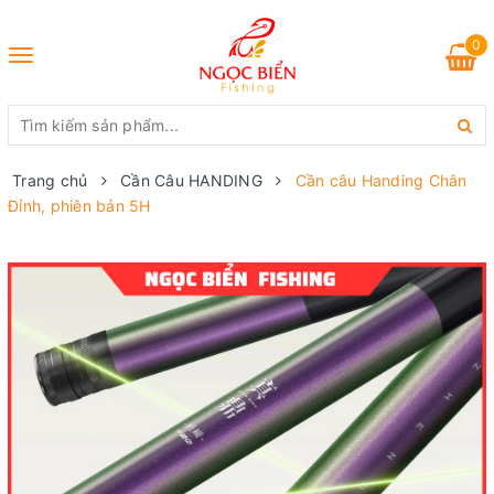
0
Toggle
navigation
Trang chủ
Cần Câu HANDING
Cần câu Handing Chân
Đỉnh, phiên bản 5H