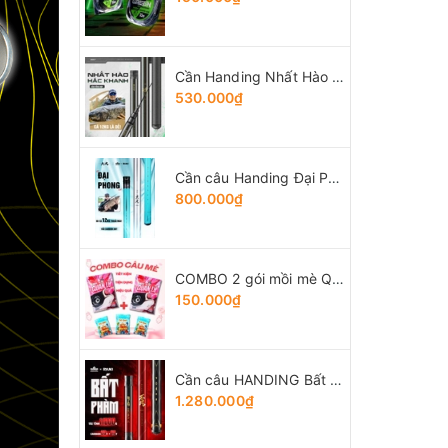
Cần Handing Nhất Hào bản Tổng Hợp
530.000₫
Cần câu Handing Đại Phong 5H
800.000₫
COMBO 2 gói mồi mè Quân Lữ + 3 gói Tổng hợp Tứ Quý
150.000₫
Cần câu HANDING Bất Phàm
1.280.000₫