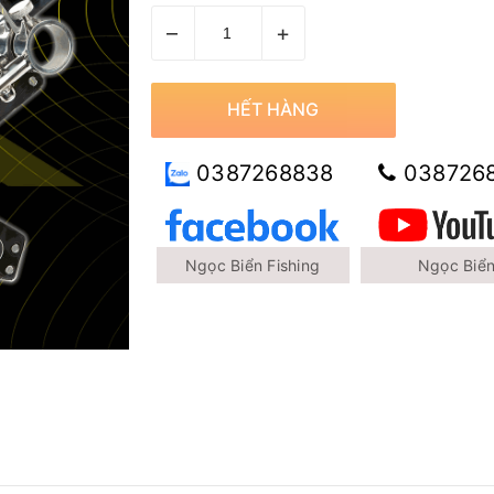
–
+
HẾT HÀNG
0387268838
038726
Ngọc Biển Fishing
Ngọc Biể