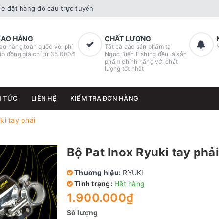
e đặt hàng đồ câu trực tuyến
IAO HÀNG
CHẤT LƯỢNG
ao hàng toàn quốc với phí
Tất cả các sản phẩm tại
ip đồng giá chỉ từ 35.000đ
Ngọc Biển Fishing đều là sản
phẩm chính hãng với chất
lượng tốt nhất
N TỨC
LIÊN HỆ
KIỂM TRA ĐƠN HÀNG
ki tay phải
Bộ Pat Inox Ryuki tay phải
Thương hiệu:
RYUKI
Tình trạng:
Hết hàng
1.900.000₫
Số lượng