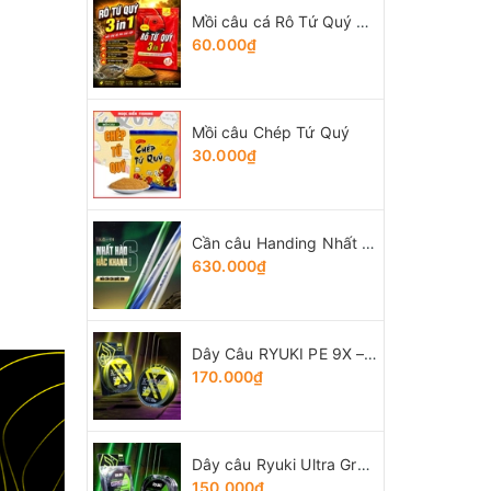
Mồi câu cá Rô Tứ Quý 3 trong 1
60.000₫
Mồi câu Chép Tứ Quý
30.000₫
Cần câu Handing Nhất Hào thế hệ 6
630.000₫
Dây Câu RYUKI PE 9X – Braid
170.000₫
Dây câu Ryuki Ultra Green
150.000₫