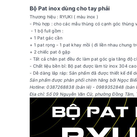
Bộ Pat inox dùng cho tay phải
Thương hiệu : RYUKI ( màu inox )
- Phù hợp : cho các mẫu thùng có cạnh góc thùng 
- 1 bộ full gồm :
+ 1 Pat gác cần
+ 1 pat rọng - 1 pat khay mồi ( đi liền nhau chung t
+ 2 chiếc pat ô gập
- Tất cả chân pat đều đc làm pat góc gia tăng độ c
- Chất liệu bền bỉ: Bộ pat được làm từ inox 304 ca
- Dễ dàng lắp ráp: Sản phẩm đã được thiết kế để d
Sản phẩm được phân phối chính hãng bởi Ngọc Biển
Hotline: 0387268838 (bản lẻ) - 0989352848 (bán 
Địa chỉ: Số 09 Nguyễn Văn Cừ, phường Đồng Tâm, 