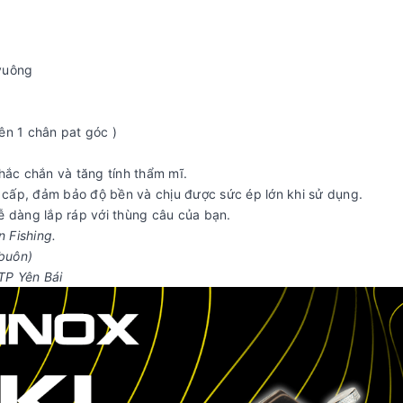
vuông
rên 1 chân pat góc )
hắc chắn và tăng tính thẩm mĩ.
o cấp, đảm bảo độ bền và chịu được sức ép lớn khi sử dụng.
ễ dàng lắp ráp với thùng câu của bạn.
 Fishing.
buôn)
TP Yên Bái