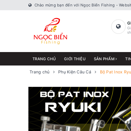
Chào mừng bạn đến với Ngọc Biển Fishing - Websit
G
Gi
sh
TRANG CHỦ
GIỚI THIỆU
SẢN PHẨM
TI
Trang chủ
Phụ Kiện Câu Cá
Bộ Pat Inox Ryu