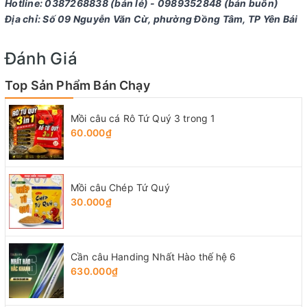
Hotline: 0387268838 (bản lẻ) - 0989352848 (bán buôn)
Địa chỉ: Số 09 Nguyễn Văn Cừ, phường Đồng Tâm, TP Yên Bái
Đánh Giá
Top Sản Phẩm Bán Chạy
Mồi câu cá Rô Tứ Quý 3 trong 1
60.000₫
Mồi câu Chép Tứ Quý
30.000₫
Cần câu Handing Nhất Hào thế hệ 6
630.000₫