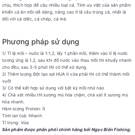
chịu, thích hợp để câu nhiều loại cá. Tính ưu việt của sản phẩm
khiến cá ăn mồi dễ dàng, nâng cao tỉ lệ câu trúng cá, nhất là
đối với cá diếc, cá chép, cá mè.
Phương pháp sử dụng
1/ Tỉ lệ mồi – nước là 1:1,2, lấy 1 phần mồi, thêm vào tỉ lệ nước
tương ứng là 1,2, sau khi đổ nước vào thau mồi thì khuấy nhanh
cho đều, sau 3-5 phút thì có thể sử dụng.
2/ Thêm lượng Bột tạo sợi HUA II vừa phải thì có thể thành mồi
vuốt
3/ Có thể kết hợp sử dụng với bất kỳ mồi nhử nào
4/ Chà xát nhiều thì sương mù hóa chậm, chà xát ít sương mù
hóa nhanh.
Hàm lượng Protein: Ít
Tính lan toả: Nhanh
Tỉ trọng: Vừa
Sản phẩm được phân phối chính hãng bởi Ngọc Biển Fishing.